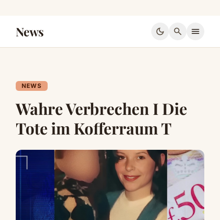
News
dark_mode
search
menu
NEWS
Wahre Verbrechen I Die
Tote im Kofferraum T