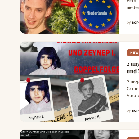
Herms
niede
more
by
son
NEW
2 un
und 
2 ung
Crime,
Verb
by
son