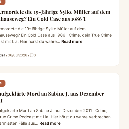
S
ermordete die 19-Jährige Sylke Müller auf dem
Nachhauseweg? Ein Cold Case aus 1986 T
rmordete die 19-Jährige Sylke Müller auf dem
auseweg? Ein Cold Case aus 1986 Crime, dein True Crime
st mit Lia. Hier hörst du wahre…
Read more
•
•
ds1
06/08/2026
chat_bubble_outline
0
S
aufgeklärte Mord an Sabine J. aus Dezember
2011 T
ufgeklärte Mord an Sabine J. aus Dezember 2011 Crime,
True Crime Podcast mit Lia. Hier hörst du wahre Verbrechen
ermissten Fälle aus…
Read more