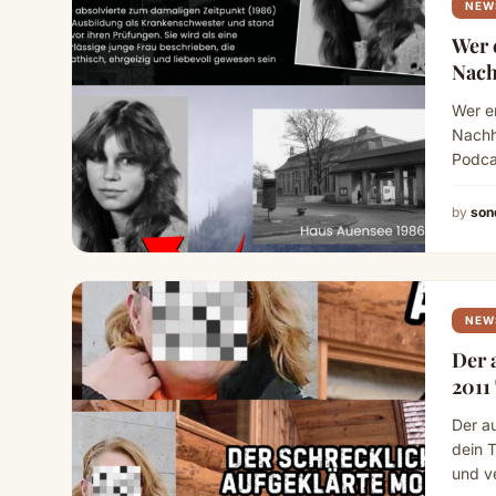
NEW
Wer 
Wer e
Nachh
Podca
by
son
NEW
Der 
Der a
dein 
und v