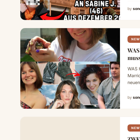
by
son
NEW
WAS
WAS H
Marri
neuen
by
son
NEW
ZWE