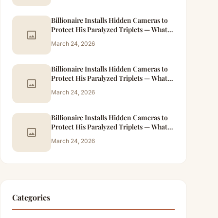
Billionaire Installs Hidden Cameras to
Protect His Paralyzed Triplets — What
image
He Caught the Maid Doing at Night
March 24, 2026
Changed Everything – Part 3
Billionaire Installs Hidden Cameras to
Protect His Paralyzed Triplets — What
image
He Caught the Maid Doing at Night
March 24, 2026
Changed Everything – Part 4
Billionaire Installs Hidden Cameras to
Protect His Paralyzed Triplets — What
image
He Caught the Maid Doing at Night
March 24, 2026
Changed Everything – Part 5
Categories