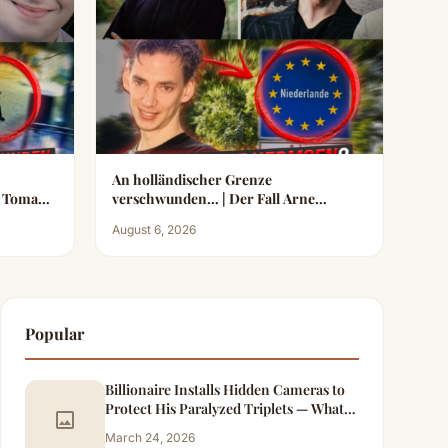
An holländischer Grenze
m Toman
verschwunden… | Der Fall Arne
Hermsen T
August 6, 2026
Popular
Billionaire Installs Hidden Cameras to
Protect His Paralyzed Triplets — What
image
He Caught the Maid Doing at Night
March 24, 2026
Changed Everything – Part 2