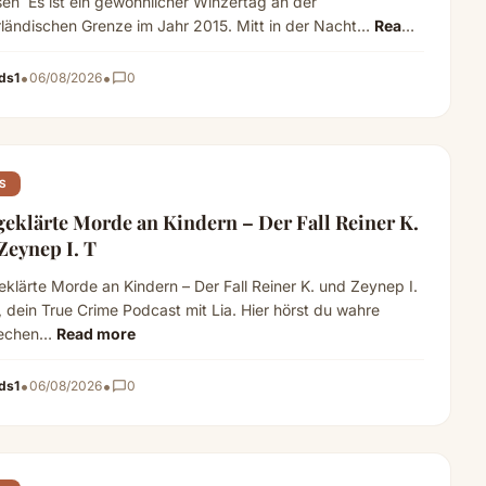
en Es ist ein gewöhnlicher Winzertag an der
rländischen Grenze im Jahr 2015. Mitt in der Nacht…
Read
•
•
ds1
06/08/2026
chat_bubble_outline
0
S
geklärte Morde an Kindern – Der Fall Reiner K.
Zeynep I. T
eklärte Morde an Kindern – Der Fall Reiner K. und Zeynep I.
 dein True Crime Podcast mit Lia. Hier hörst du wahre
rechen…
Read more
•
•
ds1
06/08/2026
chat_bubble_outline
0