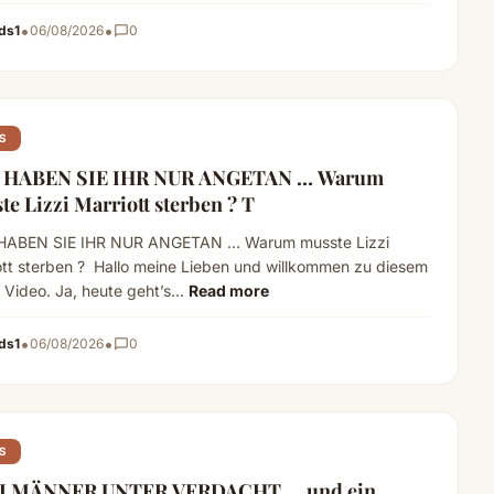
•
•
ds1
06/08/2026
chat_bubble_outline
0
S
 HABEN SIE IHR NUR ANGETAN … Warum
musste Lizzi Marriott sterben ? T
ABEN SIE IHR NUR ANGETAN … Warum musste Lizzi
ott sterben ? Hallo meine Lieben und willkommen zu diesem
 Video. Ja, heute geht’s…
Read more
•
•
ds1
06/08/2026
chat_bubble_outline
0
S
I MÄNNER UNTER VERDACHT … und ein