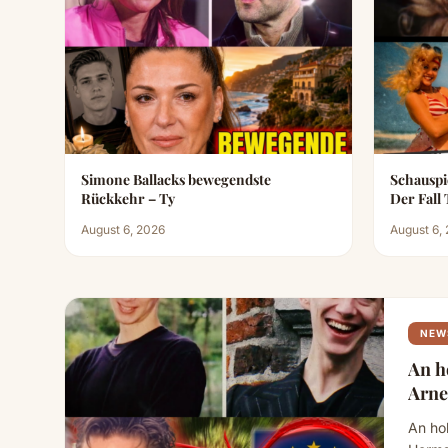
Simone Ballacks bewegendste
Schauspi
Rückkehr – Ty
August 6, 2026
August 6,
NEW
An h
Arne
An ho