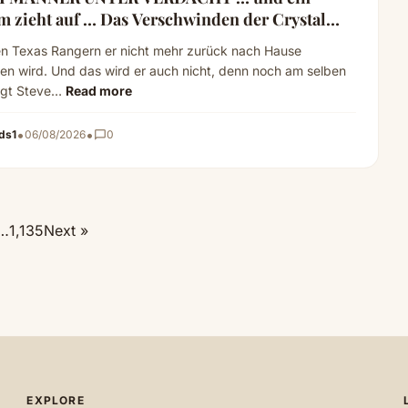
m zieht auf … Das Verschwinden der Crystal
McDowell T – Part 2
en Texas Rangern er nicht mehr zurück nach Hause
n wird. Und das wird er auch nicht, denn noch am selben
egt Steve…
Read more
•
•
ds1
06/08/2026
chat_bubble_outline
0
…
1,135
Next »
EXPLORE