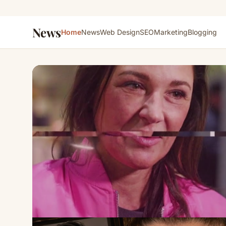
News
Home
News
Web Design
SEO
Marketing
Blogging