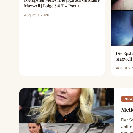
Die Epstein-Files: Die Jagd auf Ghislaine
Maxwell | Folge 8/8 T – Part 2
August 9, 2026
Die Epste
August 9,
NEW
Mett
Der S
Jeffr
norweg