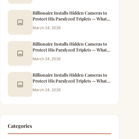
Billionaire Installs Hidden Cameras to
Protect His Paralyzed Triplets — What
image
He Caught the Maid Doing at Night
March 24, 2026
Changed Everything – Part 3
Billionaire Installs Hidden Cameras to
Protect His Paralyzed Triplets — What
image
He Caught the Maid Doing at Night
March 24, 2026
Changed Everything – Part 4
Billionaire Installs Hidden Cameras to
Protect His Paralyzed Triplets — What
image
He Caught the Maid Doing at Night
March 24, 2026
Changed Everything – Part 5
Categories