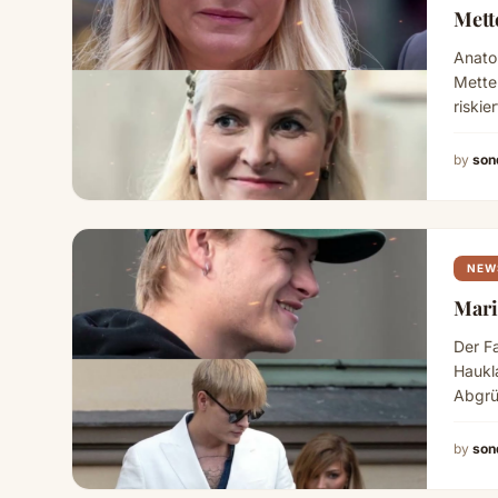
Mett
Anato
Mette-
riskie
Read
by
son
NEW
Mari
Der F
Haukl
Abgrü
einer
by
son