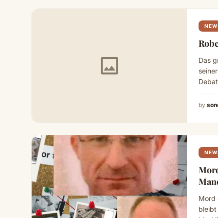
NEW
Robe
image
Das g
seine
Debat
Fußba
by
son
NEW
Mord
Manc
Mord 
bleib