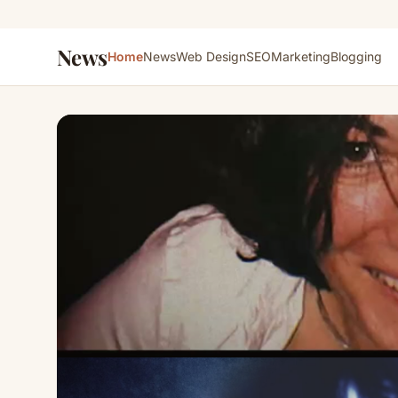
News
Home
News
Web Design
SEO
Marketing
Blogging