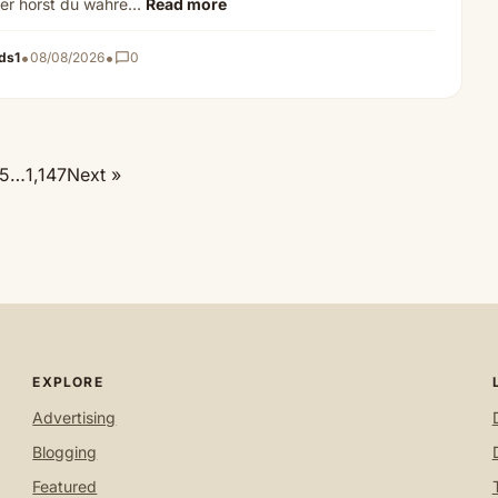
Hier hörst du wahre…
Read more
•
•
ds1
08/08/2026
chat_bubble_outline
0
5
…
1,147
Next »
EXPLORE
Advertising
Blogging
Featured