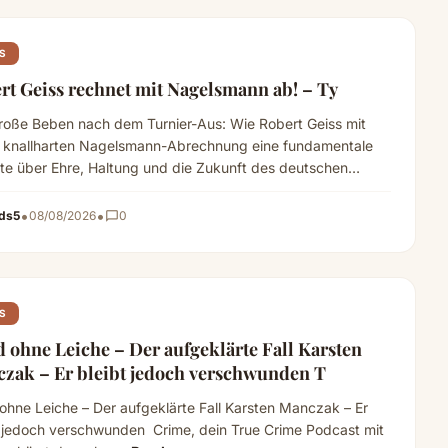
S
rt Geiss rechnet mit Nagelsmann ab! – Ty
roße Beben nach dem Turnier-Aus: Wie Robert Geiss mit
r knallharten Nagelsmann-Abrechnung eine fundamentale
te über Ehre, Haltung und die Zukunft des deutschen
lls…
Read more
•
•
ds5
08/08/2026
chat_bubble_outline
0
S
 ohne Leiche – Der aufgeklärte Fall Karsten
zak – Er bleibt jedoch verschwunden T
ohne Leiche – Der aufgeklärte Fall Karsten Manczak – Er
t jedoch verschwunden Crime, dein True Crime Podcast mit