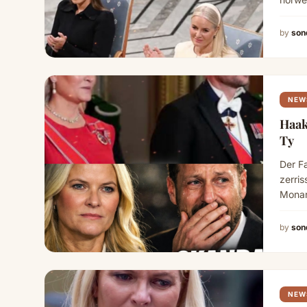
Kraft
by
son
NEW
Haak
Ty
Der Fa
zerri
Monar
an…
by
son
NEW