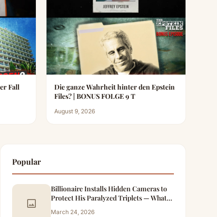
r Fall
Die ganze Wahrheit hinter den Epstein
Files? | BONUS FOLGE 9 T
August 9, 2026
Popular
Billionaire Installs Hidden Cameras to
Protect His Paralyzed Triplets — What
image
He Caught the Maid Doing at Night
March 24, 2026
Changed Everything – Part 2