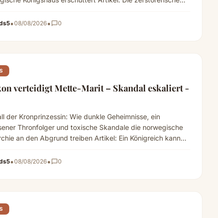
 weniger…
Read more
•
•
ds5
08/08/2026
chat_bubble_outline
0
S
on verteidigt Mette-Marit – Skandal eskaliert -
ll der Kronprinzessin: Wie dunkle Geheimnisse, ein
ssener Thronfolger und toxische Skandale die norwegische
chie an den Abgrund treiben Artikel: Ein Königreich kann
Read more
•
•
ds5
08/08/2026
chat_bubble_outline
0
S