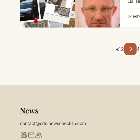
Lia. 
by
son
«
1
2
4
3
News
contact@sds.newscheck15.com
social_leaderboard
mail
group