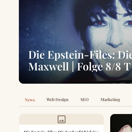
Die Epstein-Files: Di
Maxwell | Folge 8/8 T
Web Design
SEO
Marketing
News
image