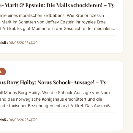
e-Marit & Epstein: Die Mails schockieren! – Ty
mie eines moralischen Erdbebens: Wie Kronprinzessin
Marit im Schatten von Jeffrey Epstein ihr royales Erbe
rt Artikel: Es gibt Momente in der Geschichte der medialen…
 more
•
•
ds5
08/08/2026
chat_bubble_outline
0
S
us Borg Høiby: Noras Schock-Aussage! – Ty
all Marius Borg Høiby: Wie die Schock-Aussage von Nora
and das norwegische Königshaus erschüttert und die
nde toxischer Beziehungen entlarvt Artikel: Das Ausmaß
…
Read more
•
•
ds5
08/08/2026
chat_bubble_outline
0