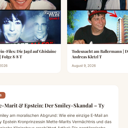
in-Files: Die Jagd auf Ghislaine
Todesnacht am Ballermann | De
Maxwell | Folge 8/8 T
Andreas Kletzl T
 2026
August 9, 2026
S
e-Marit & Epstein: Der Smiley-Skandal – Ty
miley am moralischen Abgrund: Wie eine einzige E-Mail an
ey Epstein Kronprinzessin Mette-Marits Vermächtnis und das
ische Königshaus erschüttert Artikel: Die zerstörerische