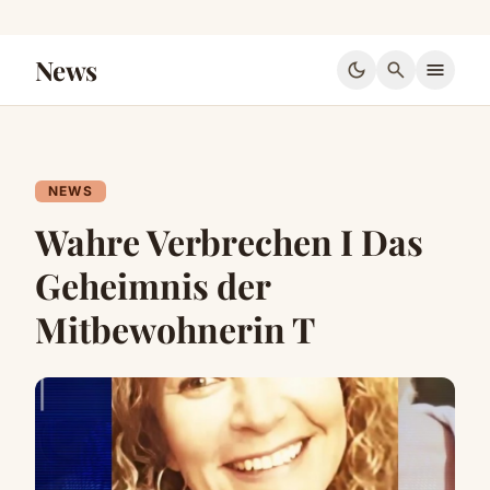
News
dark_mode
search
menu
NEWS
Wahre Verbrechen I Das
Geheimnis der
Mitbewohnerin T