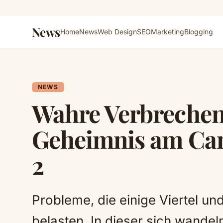
News
Home
News
Web Design
SEO
Marketing
Blogging
NEWS
Wahre Verbrechen
Geheimnis am Cam
2
Probleme, die einige Viertel u
belasten. In dieser sich wandel