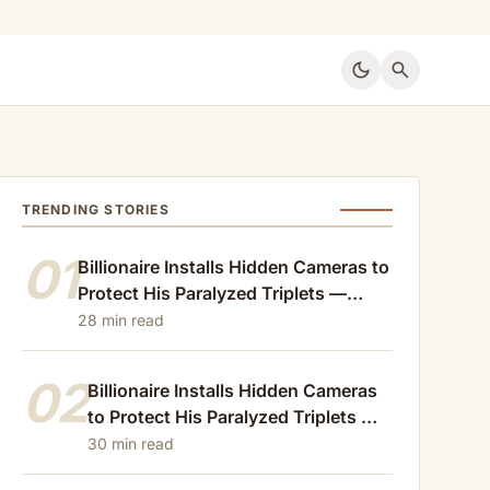
dark_mode
search
TRENDING STORIES
01
Billionaire Installs Hidden Cameras to
Protect His Paralyzed Triplets —
What He Caught the Maid Doing at
28 min read
Night Changed Everything – Part 2
02
Billionaire Installs Hidden Cameras
to Protect His Paralyzed Triplets —
What He Caught the Maid Doing at
30 min read
Night Changed Everything – Part 3