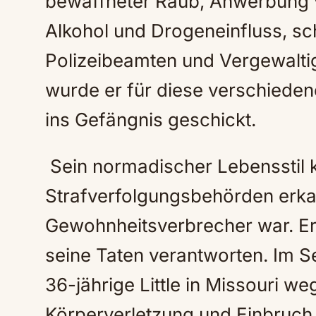
bewaffneter Raub, Anwerbung v
Alkohol und Drogeneinfluss, s
Polizeibeamten und Vergewalti
wurde er für diese verschiede
ins Gefängnis geschickt.
Sein normadischer Lebensstil k
Strafverfolgungsbehörden erkan
Gewohnheitsverbrecher war. Ers
seine Taten verantworten. Im 
36-jährige Little in Missouri w
Körperverletzung und Einbruch 