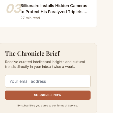
03
Billionaire Installs Hidden Cameras
to Protect His Paralyzed Triplets —
What He Caught the Maid Doing at
27 min read
Night Changed Everything – Part 4
The Chronicle Brief
Receive curated intellectual insights and cultural
trends directly in your inbox twice a week.
SUBSCRIBE NOW
By subscribing you agree to our Terms of Service.