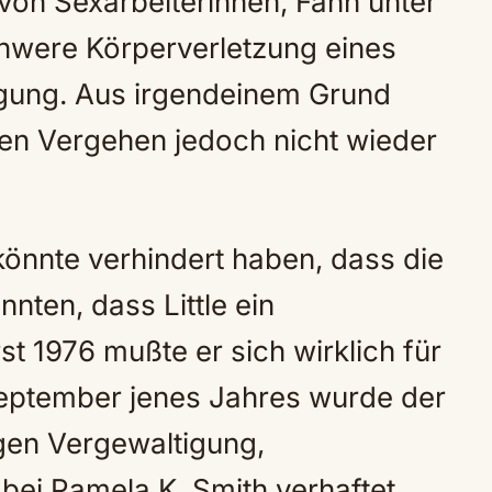
on Sexarbeiterinnen, Fahn unter
chwere Körperverletzung eines
gung. Aus irgendeinem Grund
nen Vergehen jedoch nicht wieder
önnte verhindert haben, dass die
nten, dass Little ein
t 1976 mußte er sich wirklich für
September jenes Jahres wurde der
egen Vergewaltigung,
bei Pamela K. Smith verhaftet.